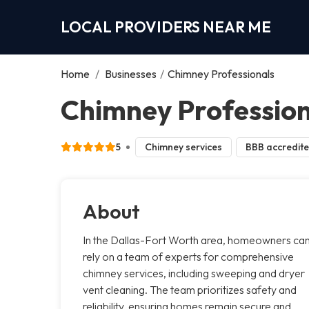
LOCAL PROVIDERS NEAR ME
Home
/
Businesses
/
Chimney Professionals
Chimney Profession
5
Chimney services
BBB accredit
About
In the Dallas-Fort Worth area, homeowners ca
rely on a team of experts for comprehensive
chimney services, including sweeping and dryer
vent cleaning. The team prioritizes safety and
reliability, ensuring homes remain secure and