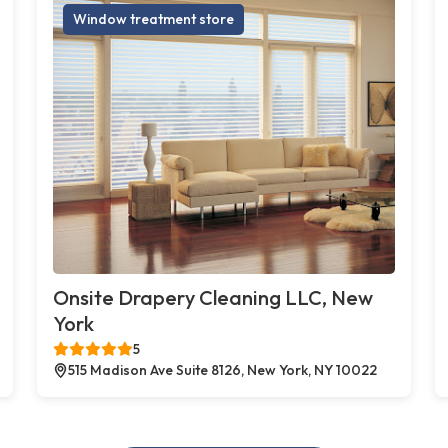
Window treatment store
Onsite Drapery Cleaning LLC, New
York
5
515 Madison Ave Suite 8126, New York, NY 10022